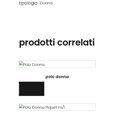
tipologia
Donna
prodotti correlati
Questo
prodotto
polo donna
ha
più
varianti.
Le
opzioni
Questo
possono
prodotto