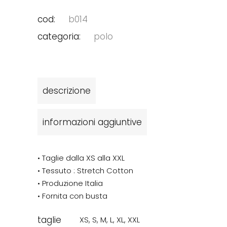
cod:
b014
categoria:
polo
descrizione
informazioni aggiuntive
• Taglie dalla XS alla XXL
• Tessuto : Stretch Cotton
• Produzione Italia
• Fornita con busta
taglie
XS
,
S
,
M
,
L
,
XL
,
XXL