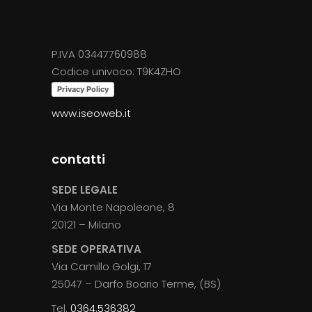
prodotto
P.IVA 03447760988
Codice univoco: T9K4ZHO
Privacy Policy
www.iseoweb.it
contatti
SEDE LEGALE
Via Monte Napoleone, 8
20121 – Milano
SEDE OPERATIVA
Via Camillo Golgi, 17
25047 – Darfo Boario Terme, (BS)
Tel.
0364.536382