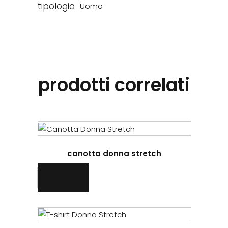
tipologia
Uomo
prodotti correlati
Questo
prodotto
canotta donna stretch
ha
più
varianti.
Le
opzioni
Questo
possono
prodotto