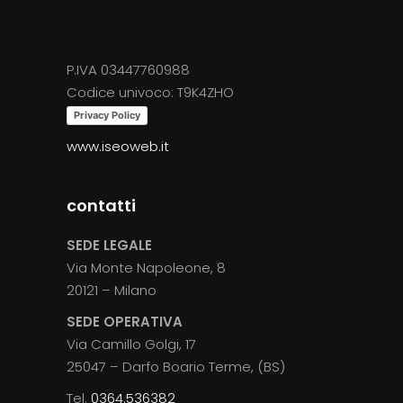
prodotto
P.IVA 03447760988
Codice univoco: T9K4ZHO
Privacy Policy
www.iseoweb.it
contatti
SEDE LEGALE
Via Monte Napoleone, 8
20121 – Milano
SEDE OPERATIVA
Via Camillo Golgi, 17
25047 – Darfo Boario Terme, (BS)
Tel.
0364.536382