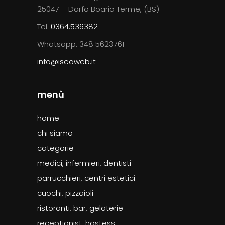
25047 – Darfo Boario Terme, (BS)
Tel.
0364.536382
Whatsapp: 348 5623761
info@iseoweb.it
menù
home
chi siamo
categorie
medici, infermieri, dentisti
parrucchieri, centri estetici
cuochi, pizzaioli
ristoranti, bar, gelaterie
receptionist, hostess