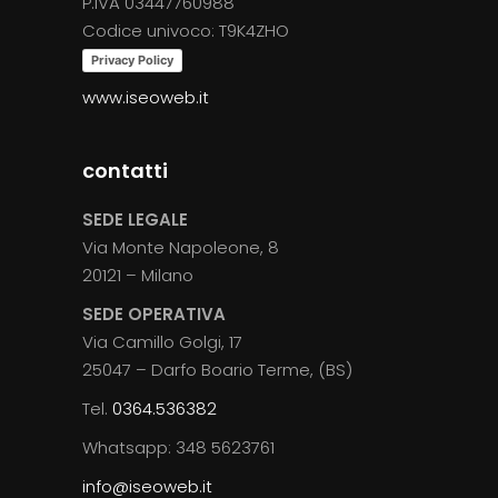
P.IVA 03447760988
Codice univoco: T9K4ZHO
Privacy Policy
www.iseoweb.it
contatti
SEDE LEGALE
Via Monte Napoleone, 8
20121 – Milano
SEDE OPERATIVA
Via Camillo Golgi, 17
25047 – Darfo Boario Terme, (BS)
Tel.
0364.536382
Whatsapp: 348 5623761
info@iseoweb.it