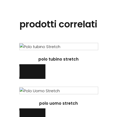
prodotti correlati
Questo
prodotto
polo tubino stretch
ha
più
varianti.
Le
opzioni
Questo
possono
prodotto
essere
polo uomo stretch
ha
scelte
più
nella
varianti.