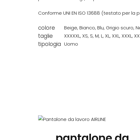
Conforme UNI EN ISO 13688 (testato per la pr
colore
Beige
,
Bianco
,
Blu
,
Grigio scuro
,
N
taglie
XXXXXL
,
XS
,
S
,
M
,
L
,
XL
,
XXL
,
XXXL
,
XX
tipologia
Uomo
Questo
prodotto
pantalone da
ha