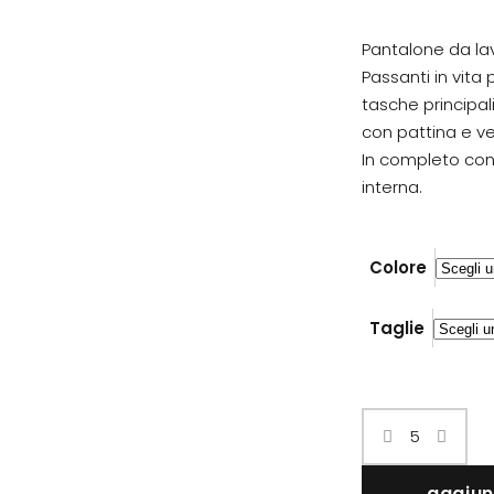
Pantalone da la
Passanti in vita 
tasche principal
con pattina e v
In completo con
interna.
Colore
Taglie
Pantalone
ENERGY
190
aggiun