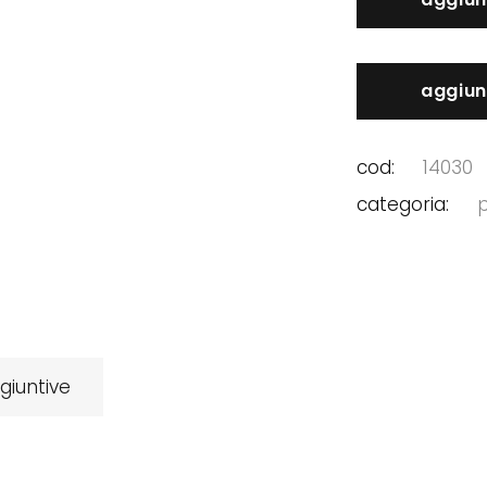
gr
quantity
aggiun
cod:
14030
categoria:
giuntive