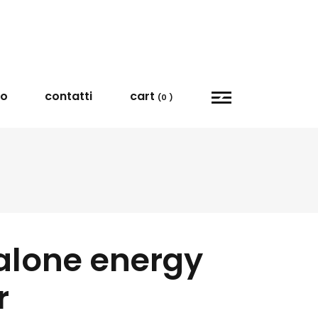
vo
contatti
cart
(0 )
alone energy
r