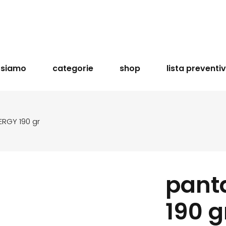
 siamo
categorie
shop
lista preventi
ERGY 190 gr
pant
190 g