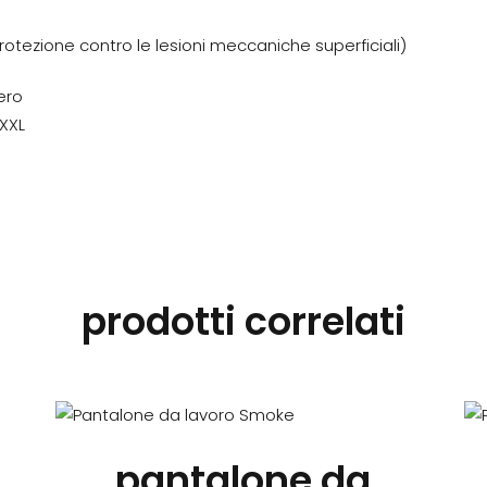
otezione contro le lesioni meccaniche superficiali)
ero
XXL
prodotti correlati
Questo
prodotto
pantalone da
ha