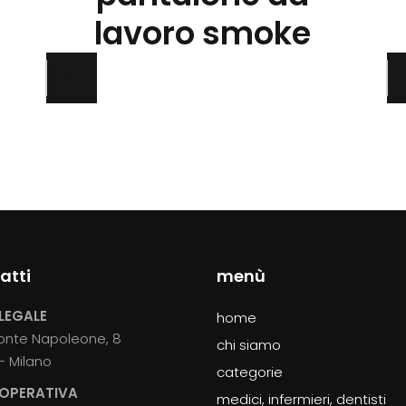
più
lavoro smoke
varianti.
Le
opzioni
possono
essere
scelte
nella
pagina
del
prodotto
atti
menù
LEGALE
home
onte Napoleone, 8
chi siamo
– Milano
categorie
 OPERATIVA
medici, infermieri, dentisti