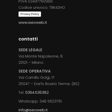
P.IVA 03447760988
Codice univoco: T9K4ZHO
Privacy Policy
www.iseoweb.it
contatti
SEDE LEGALE
Via Monte Napoleone, 8
20121 – Milano
SEDE OPERATIVA
Via Camillo Golgi, 17
25047 – Darfo Boario Terme, (BS)
Tel.
0364.536382
Whatsapp: 348 5623761
info@iseoweb.it