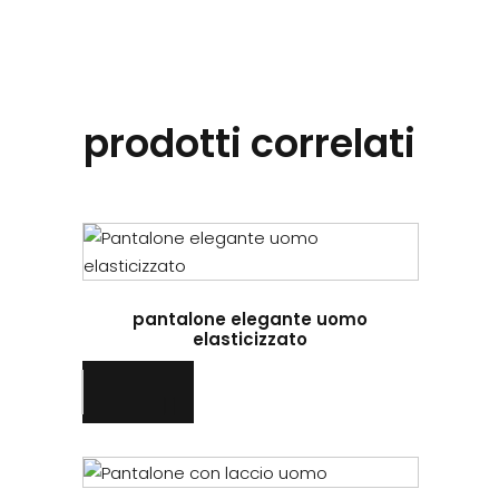
prodotti correlati
Questo
prodotto
ha
pantalone elegante uomo
più
elasticizzato
varianti.
Le
opzioni
possono
essere
Questo
scelte