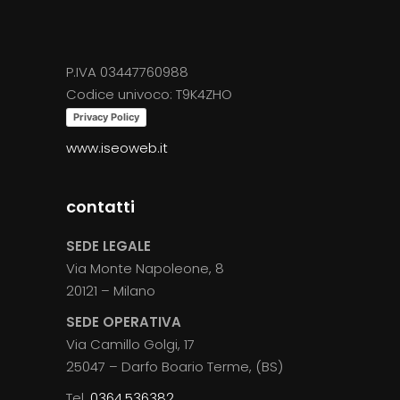
prodotto
P.IVA 03447760988
Codice univoco: T9K4ZHO
Privacy Policy
www.iseoweb.it
contatti
SEDE LEGALE
Via Monte Napoleone, 8
20121 – Milano
SEDE OPERATIVA
Via Camillo Golgi, 17
25047 – Darfo Boario Terme, (BS)
Tel.
0364.536382