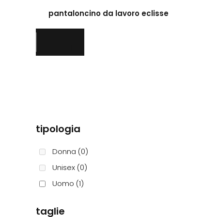
prodotto
pantaloncino da lavoro eclisse
ha
più
varianti.
Le
opzioni
possono
essere
scelte
nella
pagina
tipologia
del
prodotto
Donna
(0)
Unisex
(0)
Uomo
(1)
taglie