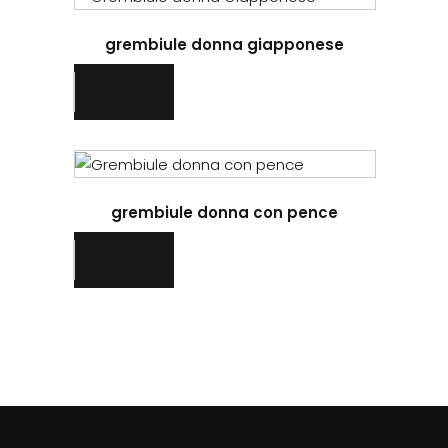
grembiule donna giapponese
Questo
prodotto
grembiule donna con pence
ha
più
varianti.
Le
opzioni
possono
essere
scelte
nella
pagina