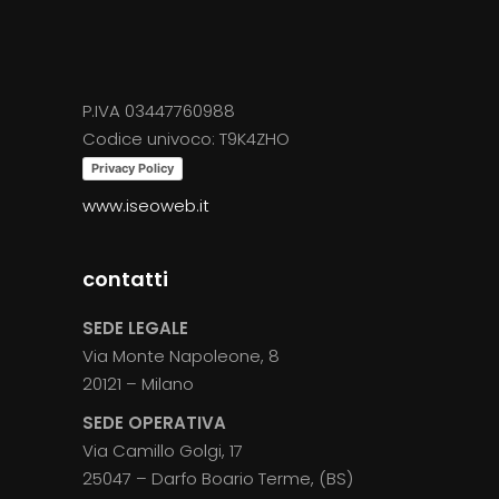
del
prodotto
P.IVA 03447760988
Codice univoco: T9K4ZHO
Privacy Policy
www.iseoweb.it
contatti
SEDE LEGALE
Via Monte Napoleone, 8
20121 – Milano
SEDE OPERATIVA
Via Camillo Golgi, 17
25047 – Darfo Boario Terme, (BS)