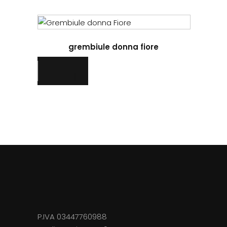
grembiule donna fiore
P.IVA 03447760988