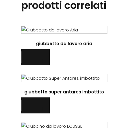
prodotti correlati
Questo
prodotto
giubbetto da lavoro aria
ha
più
varianti.
Le
opzioni
Questo
possono
prodotto
essere
giubbotto super antares imbottito
ha
scelte
più
nella
varianti.
pagina
Le
del
opzioni
prodotto
Questo
possono