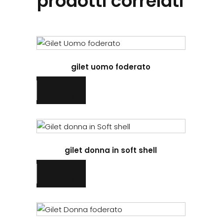
prodotti correlati
Questo
prodotto
gilet uomo foderato
ha
più
varianti.
Le
opzioni
Questo
possono
prodotto
essere
gilet donna in soft shell
ha
scelte
più
nella
varianti.
pagina
Le
del
opzioni
prodotto
Questo
possono