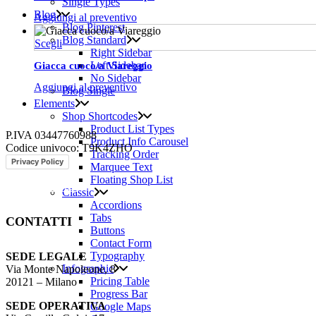
Single Types
essere
Blog
Aggiungi al preventivo
scelte
Blog Pinterest
nella
Blog Standard
Questo
pagina
Scegli
Right Sidebar
prodotto
del
Left Sidebar
Giacca cuoco/a Viareggio
ha
prodotto
No Sidebar
più
Aggiungi al preventivo
Blog Single
varianti.
Elements
Le
Shop Shortcodes
opzioni
Product List Types
possono
P.IVA 03447760988
Product Info Carousel
essere
Codice univoco: T9K4ZHO
Tracking Order
scelte
Privacy Policy
Marquee Text
nella
Floating Shop List
pagina
www.iseoweb.it
Classic
del
Accordions
prodotto
Tabs
CONTATTI
Buttons
Contact Form
Typography
SEDE LEGALE
Infographic
Via Monte Napoleone, 8
Pricing Table
20121 – Milano
Progress Bar
SEDE OPERATIVA
Google Maps