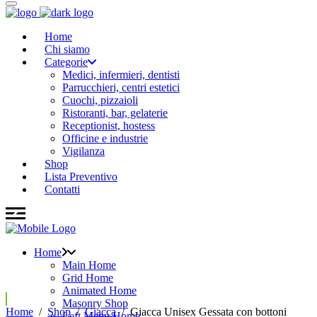
Home
Chi siamo
Categorie
Medici, infermieri, dentisti
Parrucchieri, centri estetici
Cuochi, pizzaioli
Ristoranti, bar, gelaterie
Receptionist, hostess
Officine e industrie
Vigilanza
Shop
Lista Preventivo
Contatti
Home
Main Home
Grid Home
Animated Home
Masonry Shop
Home
/
Shop
/
Giacca
/
Giacca Unisex Gessata con bottoni
Left Menu Home