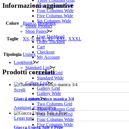
Three Columns Grid
Informazioni aggiuntive
Four Columns Grid
Four Columns Wide
Five Columns Wide
Six Columns Wide
Colore
Bianco
,
Bordeaux
Single Product
Shop Pages
User Dashbord
Taglie
XS
,
S
,
M
,
L
,
XL
,
XXL
,
XXXL
Order Tracking
Cart
Checkout
Tipologia
Unisex
My Account
Lookbook
Standard List
Prodotti correlati
Standard Grid
Standard Wide
Gallery List
Gallery Grid
Questo
Scegli
Gallery Wide
prodotto
Layouts
Giacca unisex cuoco manica 3/4
ha
Two Columns Grid
più
Aggiungi al preventivo
Three Columns Grid
varianti.
Four Columns Grid
Le
Leggi tutto
Four Columns Wide
opzioni
Five Columns Wide
possono
Giacca Unisex Sale e Pepe