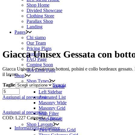
Shop Home
Divided Showcase
Clothing Store
Parallax Shop
Landing
Pages
Chi siamo
Our Team
Pricing Plans
Giacca Unisex Gessata con bott
Contatti
FAQ Page
Coming Soon
Giacca Unisex Gessata con bottoni, polsini e collo bordeaux gessato. R
404 Error Page
il lavoro.
Shop
Shop Types
Taglie
Svuota
Right Sidebar
Giacca
Left Sidebar
Unisex
Aggiungi al preventivo
Animated List
Gessata
Masonry Wide
con
Masonry Grid
bottoni
Aggiungi al preventivo
With Filter
quantity
COD:
L227
Categoria:
Giacca
Shop Boxed
Shop Layouts
Informazioni aggiuntive
Two Columns Grid