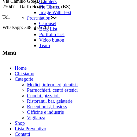
Via Camillo Golgi, 17
Counters
25047 – Darfo Boario Terme, (BS)
Pie Charts
Image With Text
Tel.
0364.536382
Presentation
Carousel
Whatsapp: 348 5623761
Blog List
Portfolio List
info@iseoweb.it
Video button
Team
Menù
Home
Chi siamo
Categorie
Medici, infermieri, dentisti
Parrucchieri, centri estetici
Cuochi, pizzaioli
Ristoranti, bar, gelaterie
Receptionist, hostess
Officine e industrie
Vigilanza
Shop
Lista Preventivo
Contatti