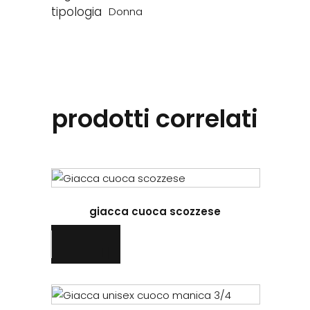
tipologia
Donna
prodotti correlati
Questo
prodotto
giacca cuoca scozzese
ha
più
varianti.
Le
opzioni
Questo
possono