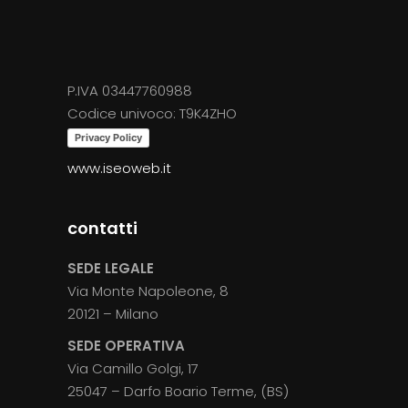
prodotto
P.IVA 03447760988
Codice univoco: T9K4ZHO
Privacy Policy
www.iseoweb.it
contatti
SEDE LEGALE
Via Monte Napoleone, 8
20121 – Milano
SEDE OPERATIVA
Via Camillo Golgi, 17
25047 – Darfo Boario Terme, (BS)