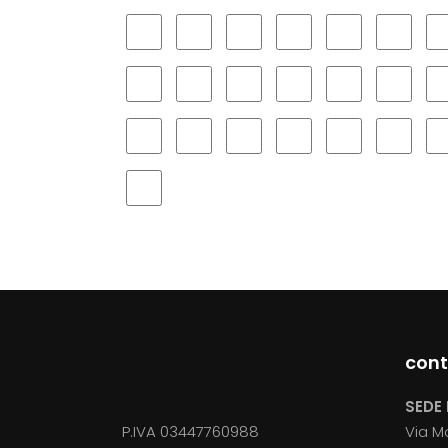
cont
SEDE 
P.IVA 03447760988
Via M