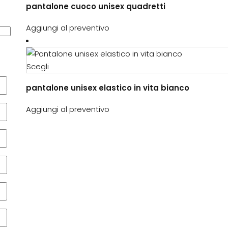
pantalone cuoco unisex quadretti
ha
più
Aggiungi al preventivo
varianti.
Le
opzioni
Questo
Scegli
possono
prodotto
essere
pantalone unisex elastico in vita bianco
ha
scelte
più
Aggiungi al preventivo
nella
varianti.
pagina
Le
del
opzioni
prodotto
possono
essere
scelte
nella
pagina
del