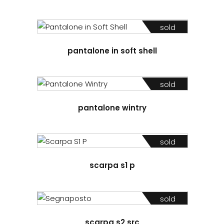
sold
pantalone in soft shell
sold
pantalone wintry
sold
scarpa s1 p
sold
scarpa s2 src