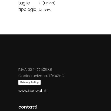
taglie
U (unica)
tipologia
Unisex
P.IVA 03447760988
Codice univoco: T9K4ZHO
Privacy Policy
www.iseoweb.it
contatti