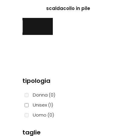
prodotto
scaldacollo in pile
ha
più
varianti.
Le
opzioni
possono
essere
scelte
nella
pagina
tipologia
del
prodotto
Donna
(0)
Unisex
(1)
Uomo
(0)
taglie