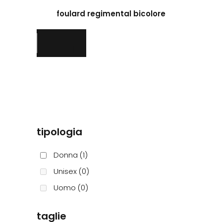
prodotto
foulard regimental bicolore
ha
più
varianti.
Le
opzioni
possono
essere
scelte
nella
pagina
tipologia
del
prodotto
Donna
(1)
Unisex
(0)
Uomo
(0)
taglie